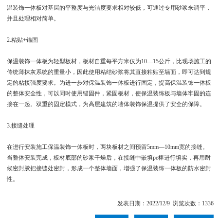
温装饰一体板对基层的平整度与光洁度要求相对较低，可通过专用砂浆来调平，
并且处理相对简单。
2.粘贴+锚固
保温装饰一体板为轻型板材，板材自重每平方米仅为10—15公斤，比现场施工的
传统薄抹灰系统的重量小，因此使用粘结砂浆将其直接粘贴至墙面，即可达到规
定的粘接强度要求。为进一步对保温装饰一体板进行固定，提高保温装饰一体板
的整体安全性，可以同时使用锚固件，紧固板材，使保温装饰板与墙体牢固的连
接在一起。双重的固定模式，为高层建筑的墙体装饰保温提供了安全的保障。
3.接缝处理
在进行安装施工保温装饰一体板时，两块板材之间预留5mm—10mm宽的接缝。
当整体安装完成，板材底部的砂浆干燥后，在接缝中嵌填pe棒进行填实，再用耐
候密封胶把接缝处密封，形成一个整体墙面，增强了保温装饰一体板的防水密封
性。
发表日期：2022/12/9 浏览次数：1336